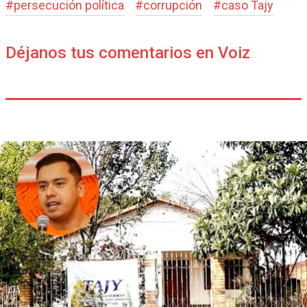
#
persecución política
#
corrupción
#
caso Tajy
Déjanos tus comentarios en Voiz