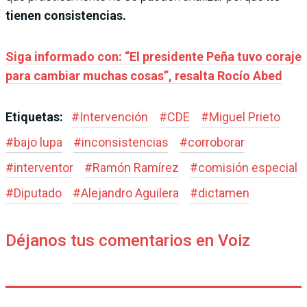
tienen consistencias.
Siga informado con: “El presidente Peña tuvo coraje
para cambiar muchas cosas”, resalta Rocío Abed
Etiquetas:
#
Intervención
#
CDE
#
Miguel Prieto
#
bajo lupa
#
inconsistencias
#
corroborar
#
interventor
#
Ramón Ramírez
#
comisión especial
#
Diputado
#
Alejandro Aguilera
#
dictamen
Déjanos tus comentarios en Voiz