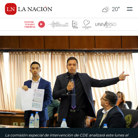
20
°
ESCUCHÁ
TU RADIO
PREFERIDA
La comisión especial de intervención de CDE analizará este lunes el