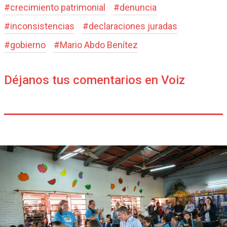
#
crecimiento patrimonial
#
denuncia
#
inconsistencias
#
declaraciones juradas
#
gobierno
#
Mario Abdo Benítez
Déjanos tus comentarios en Voiz