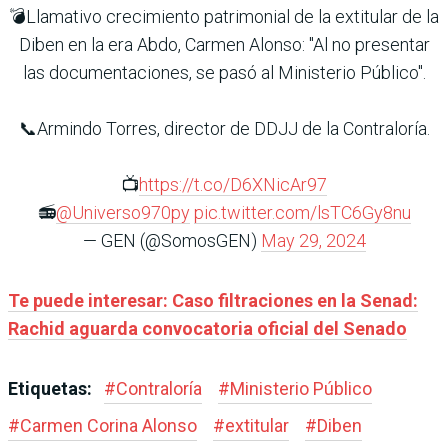
💣Llamativo crecimiento patrimonial de la extitular de la
Diben en la era Abdo, Carmen Alonso: "Al no presentar
las documentaciones, se pasó al Ministerio Público".
📞Armindo Torres, director de DDJJ de la Contraloría.
📺
https://t.co/D6XNicAr97
📻
@Universo970py
pic.twitter.com/lsTC6Gy8nu
— GEN (@SomosGEN)
May 29, 2024
Te puede interesar: Caso filtraciones en la Senad:
Rachid aguarda convocatoria oficial del Senado
Etiquetas:
#
Contraloría
#
Ministerio Público
#
Carmen Corina Alonso
#
extitular
#
Diben