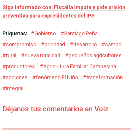
Siga informado con: Fiscalía imputa y pide prisión
preventiva para expresidentes del IPS
Etiquetas:
#
Gobierno
#
Santiago Peña
#
compromiso
#
prioridad
#
desarrollo
#
campo
#
rural
#
nueva ruralidad
#
pequeños agricultores
#
productores
#
Agricultura Familiar Campesina
#
acciones
#
fenómeno El Niño
#
transformación
#
integral
Déjanos tus comentarios en Voiz