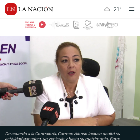
21
°
ESCUCHÁ
TU RADIO
PREFERIDA
De acuerdo a la Contraloría, Carmen Alonso incluso ocultó su
actividad ganadera, un vehículo y hasta su matrimonio. Foto: