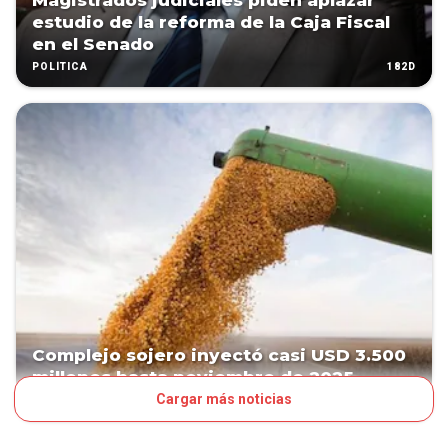
Magistrados judiciales piden aplazar
estudio de la reforma de la Caja Fiscal
en el Senado
182D
POLÍTICA
Complejo sojero inyectó casi USD 3.500
millones hasta noviembre de 2025
Cargar más noticias
217D
NEGOCIOS