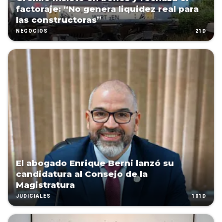
factoraje: “No genera liquidez real para
las constructoras”
21D
NEGOCIOS
El abogado Enrique Berni lanzó su
candidatura al Consejo de la
Magistratura
101D
JUDICIALES