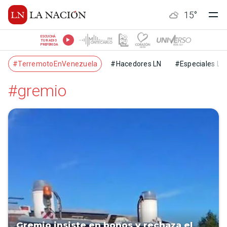
15
°
ESCUCHÁ
TU RADIO
PREFERIDA
#TerremotoEnVenezuela
#Hacedores LN
#Especiales LN
#gremio
Gremio insiste en bonos y rechaza el