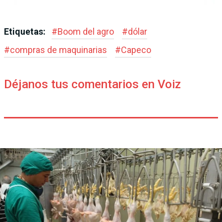
Etiquetas:
#
Boom del agro
#
dólar
#
compras de maquinarias
#
Capeco
Déjanos tus comentarios en Voiz