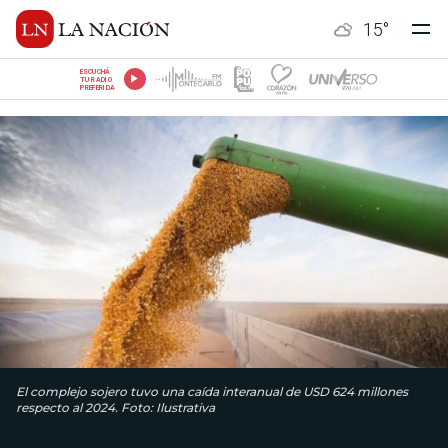
15
°
ESCUCHÁ
TU RADIO
PREFERIDA
El complejo sojero tuvo una caída interanual de USD 624 millones
respecto al 2024. Foto: Ilustrativa