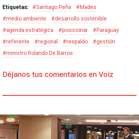
Etiquetas:
#
Santiago Peña
#
Mades
#
medio ambiente
#
desarrollo sostenible
#
agenda estratégica
#
posicionar
#
Paraguay
#
referente
#
regional
#
respaldo
#
gestión
#
ministro Rolando De Barros
Déjanos tus comentarios en Voiz