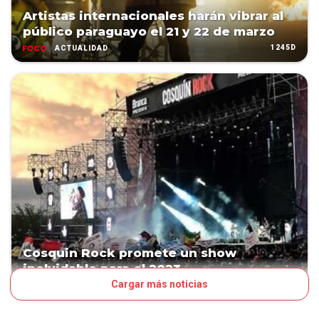
Artistas internacionales harán vibrar al
público paraguayo el 21 y 22 de marzo
1245D
ACTUALIDAD
Cosquin Rock promete un show
inolvidable para el 2023
Cargar más noticias
1328D
ACTUALIDAD