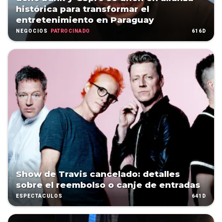
histórica para transformar el
entretenimiento en Paraguay
PATROCINADO
616D
NEGOCIOS
Show de Travis cancelado: detalles
sobre el reembolso o canje de entradas
641D
ESPECTÁCULOS