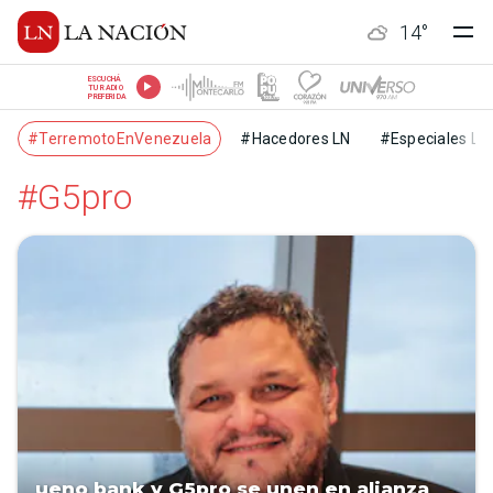
14
°
ESCUCHÁ
TU RADIO
PREFERIDA
#TerremotoEnVenezuela
#Hacedores LN
#Especiales LN
#G5pro
ueno bank y G5pro se unen en alianza