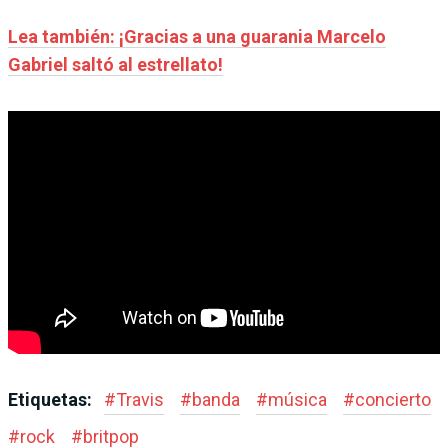
Lea también: ¡Gracias a una guarania Marcelo
Gabriel saltó al estrellato!
Etiquetas:
#
Travis
#
banda
#
música
#
concierto
#
rock
#
britpop