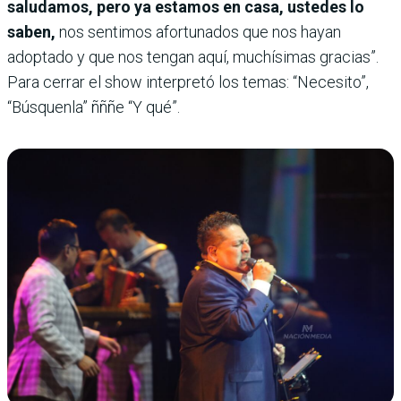
saludamos, pero ya estamos en casa, ustedes lo
saben,
nos sentimos afortunados que nos hayan
adoptado y que nos tengan aquí, muchísimas gracias”.
Para cerrar el show interpretó los temas: “Necesito”,
“Búsquenla” ñññe “Y qué”.