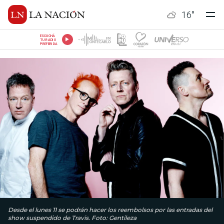
16
°
ESCUCHÁ
TU RADIO
PREFERIDA
Desde el lunes 11 se podrán hacer los reembolsos por las entradas del
show suspendido de Travis. Foto: Gentileza