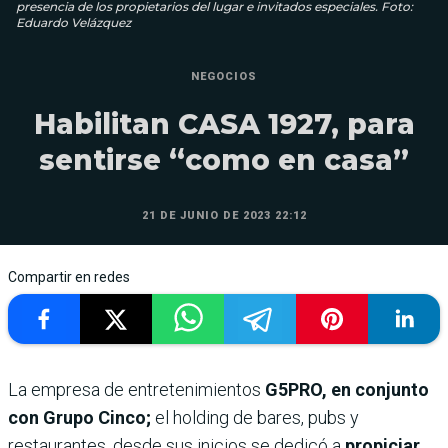
presencia de los propietarios del lugar e invitados especiales. Foto:
Eduardo Velázquez
NEGOCIOS
Habilitan CASA 1927, para
sentirse “como en casa”
21 DE JUNIO DE 2023 22:12
Compartir en redes
La empresa de entretenimientos
G5PRO, en conjunto
con Grupo Cinco;
el holding de bares, pubs y
restaurantes, desde sus inicios se dedicó a
propiciar