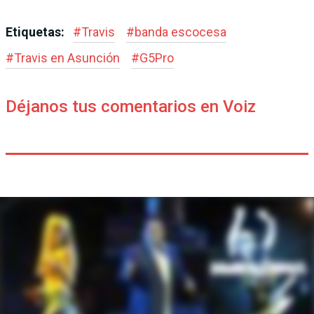
Etiquetas:
#
Travis
#
banda escocesa
#
Travis en Asunción
#
G5Pro
Déjanos tus comentarios en Voiz