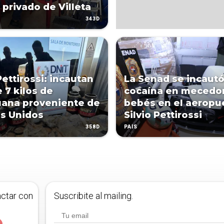
 privado de Villeta
343D
Pettirossi: incautan
La Senad se incaut
 7 kilos de
cocaína en mecedor
ana proveniente de
bebés en el aeropu
s Unidos
Silvio Pettirossi
358D
PAÍS
actar con
Suscribite al mailing.