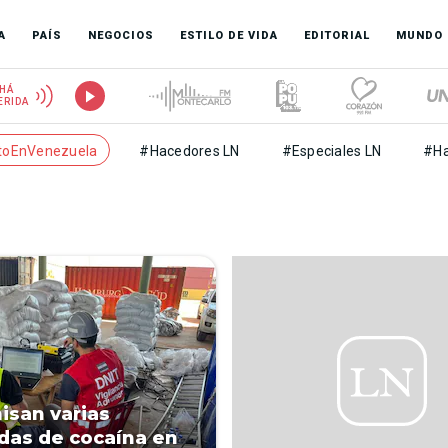
A
PAÍS
NEGOCIOS
ESTILO DE VIDA
EDITORIAL
MUNDO
HÁ
ERIDA
toEnVenezuela
#Hacedores LN
#Especiales LN
#Ha
san varias
das de cocaína en