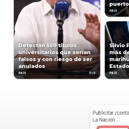
puerto
PAÍS
Detectan 550 títulos
Silvio 
universitarios que serían
más de
falsos y con riesgo de ser
marihu
anulados
Estado
51D
PAÍS
PAÍS
Publicitar /cont
La Nación