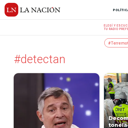
POLÍTIC
ELEGÍ Y
ESCUC
TU RADIO
PREF
#Terremo
#detectan
Decomi
tonela