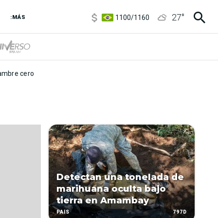
5900
/
5960
27
°
1100
/
1160
:MÁS
3,8
/
4
6850
/
7200
5900
/
5960
mbre cero
Detectan una tonelada de
marihuana oculta bajo
tierra en Amambay
797D
PAÍS