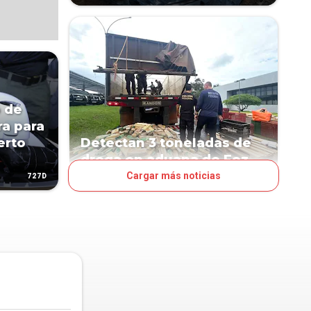
ó de
a para
erto
Detectan 3 toneladas de
droga en aduana de Foz
Cargar más noticias
727D
842D
PAÍS