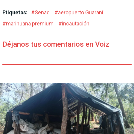
Etiquetas:
#
Senad
#
aeropuerto Guaraní
#
marihuana premium
#
incautación
Déjanos tus comentarios en Voiz