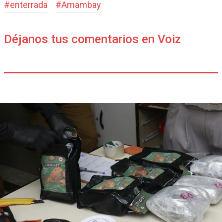
#
enterrada
#
Amambay
Déjanos tus comentarios en Voiz