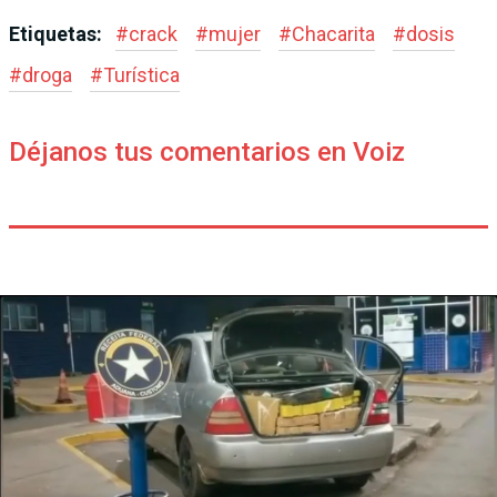
Etiquetas:
#
crack
#
mujer
#
Chacarita
#
dosis
#
droga
#
Turística
Déjanos tus comentarios en Voiz