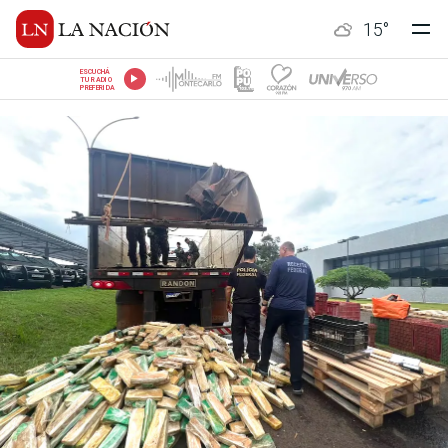
15
°
ESCUCHÁ
TU RADIO
PREFERIDA