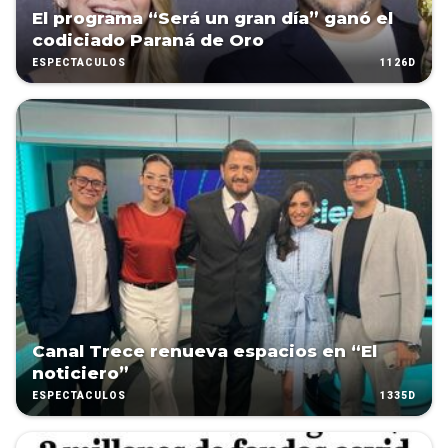
El programa “Será un gran día” ganó el
codiciado Paraná de Oro
1126D
ESPECTÁCULOS
Canal Trece renueva espacios en “El
noticiero”
1335D
ESPECTÁCULOS