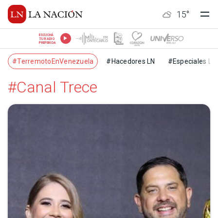
15
°
ESCUCHÁ
TU RADIO
PREFERIDA
#TerremotoEnVenezuela
#Hacedores LN
#Especiales LN
#Canal Trece