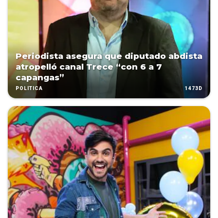
Periodista asegura que diputado abdista
atropelló canal Trece “con 6 a 7
capangas”
1473D
POLÍTICA