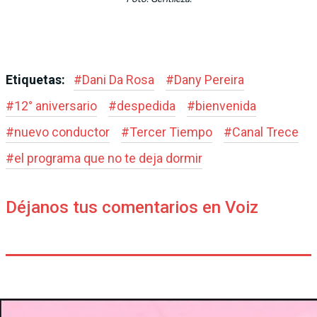
Etiquetas:
#
Dani Da Rosa
#
Dany Pereira
#
12° aniversario
#
despedida
#
bienvenida
#
nuevo conductor
#
Tercer Tiempo
#
Canal Trece
#
el programa que no te deja dormir
Déjanos tus comentarios en Voiz