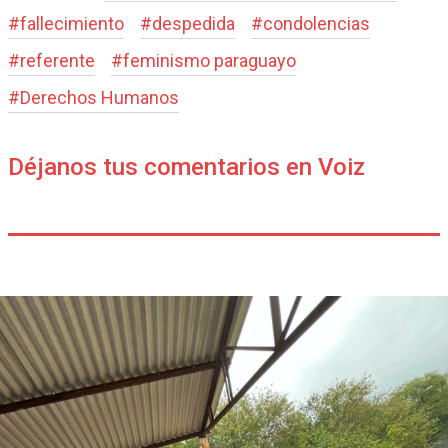
#
fallecimiento
#
despedida
#
condolencias
#
referente
#
feminismo paraguayo
#
Derechos Humanos
Déjanos tus comentarios en Voiz