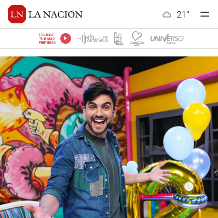
21
°
ESCUCHÁ
TU RADIO
PREFERIDA