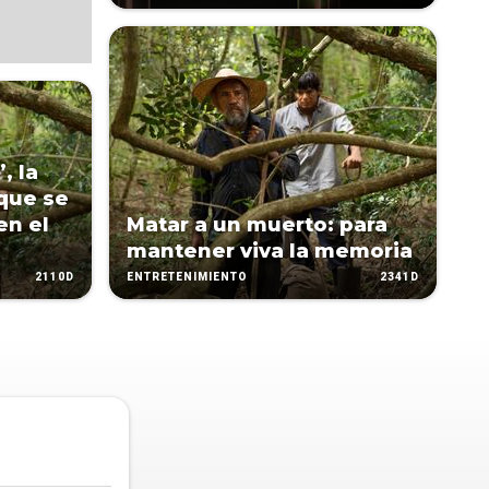
, la
que se
en el
Matar a un muerto: para
mantener viva la memoria
2110D
2341D
ENTRETENIMIENTO