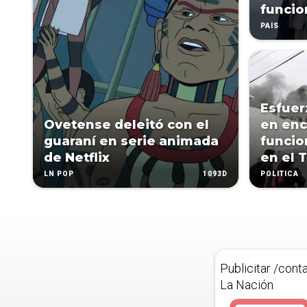
funcio
PAÍS
Esfuer
Ovetense deleitó con el
en enc
guaraní en serie animada
funcio
de Netflix
en el 
1093D
LN POP
POLÍTICA
Publicitar /cont
La Nación