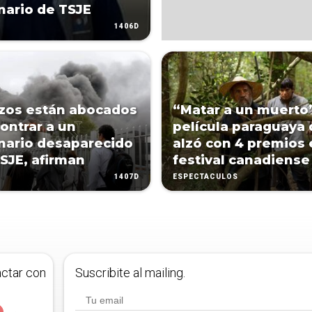
nario de TSJE
1406D
zos están abocados
“Matar a un muerto”
ontrar a un
película paraguaya 
nario desaparecido
alzó con 4 premios 
TSJE, afirman
festival canadiense
1407D
ESPECTÁCULOS
actar con
Suscribite al mailing.