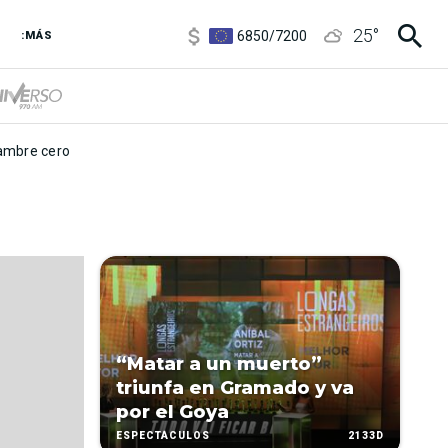
3,8
/
4
25
°
6850
/
7200
:MÁS
5900
/
5960
mbre cero
“Matar a un muerto”
triunfa en Gramado y va
por el Goya
2133D
ESPECTÁCULOS