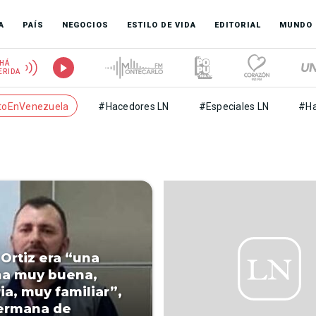
A
PAÍS
NEGOCIOS
ESTILO DE VIDA
EDITORIAL
MUNDO
HÁ
ERIDA
toEnVenezuela
#Hacedores LN
#Especiales LN
#Ha
 Ortiz era “una
na muy buena,
ia, muy familiar”,
ermana de