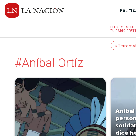
POLÍTIC
ELEGÍ Y
ESCUC
TU RADIO
PREF
#Terremo
#Aníbal Ortíz
Aníbal
perso
solidar
dice h