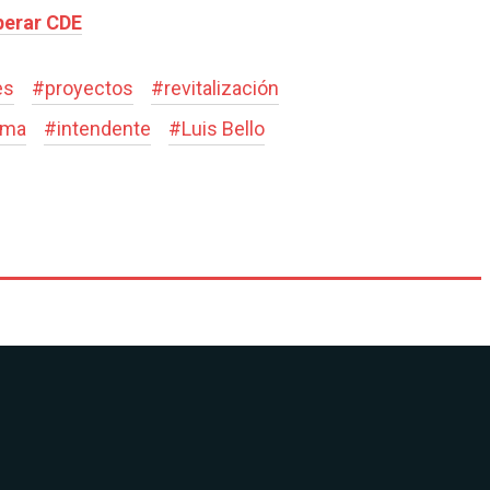
perar CDE
es
#
proyectos
#
revitalización
ama
#
intendente
#
Luis Bello