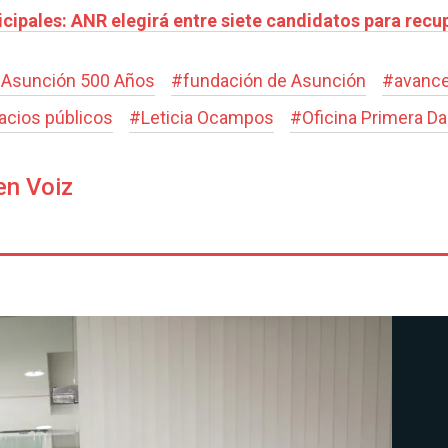
cipales: ANR elegirá entre siete candidatos para recu
#
Asunción 500 Años
#
fundación de Asunción
#
avanc
acios públicos
#
Leticia Ocampos
#
Oficina Primera D
en Voiz