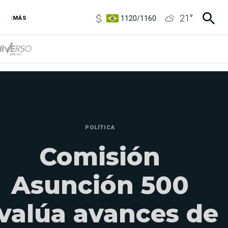
1120
/
1160
21
°
3,6
/
3,9
:MÁS
6850
/
7200
5920
/
5970
POLÍTICA
Comisión
Asunción 500
valúa avances de