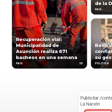
de la 
PAÍS
Recuperación vial:
Municipalidad de
Bello v
Asunción realiza 671
confia
bacheos en una semana
su ges
3D
PAÍS
POLÍTICA
Publicitar /cont
La Nación