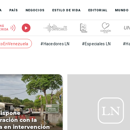
A
PAÍS
NEGOCIOS
ESTILO DE VIDA
EDITORIAL
MUNDO
HÁ
ERIDA
toEnVenezuela
#Hacedores LN
#Especiales LN
#Ha
dispone
ración con la
ía en intervención