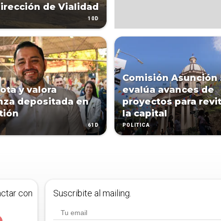
Dirección de Vialidad
10D
Comisión Asunción
ota y valora
evalúa avances de
nza depositada en
proyectos para revit
tión
la capital
61D
POLÍTICA
actar con
Suscribite al mailing.