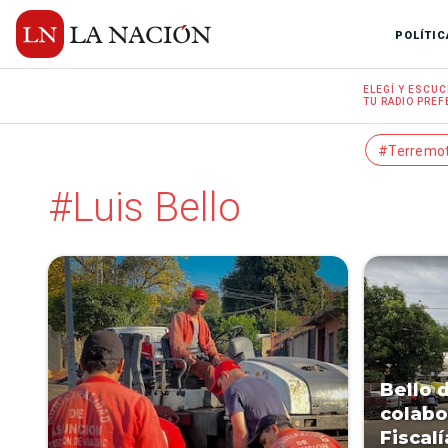
POLÍTIC
ELEGÍ Y
ESCUC
TU RADIO
PREF
#Terremo
#Luis Bello
Bello 
colabo
Fiscal