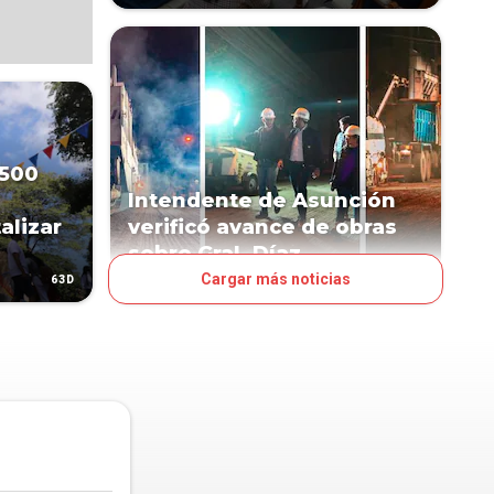
 500
Intendente de Asunción
alizar
verificó avance de obras
sobre Gral. Díaz
Cargar más noticias
63D
72D
PAÍS