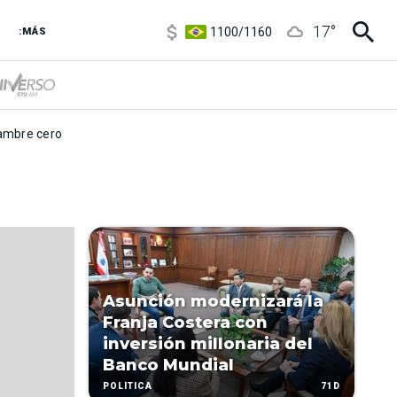
5900
/
5960
17
°
1100
/
1160
:MÁS
3,8
/
4
6850
/
7200
5900
/
5960
mbre cero
Asunción modernizará la
Franja Costera con
inversión millonaria del
Banco Mundial
71D
POLÍTICA