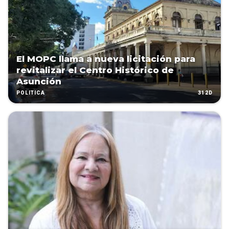
El MOPC llama a nueva licitación para
revitalizar el Centro Histórico de
Asunción
312D
POLÍTICA