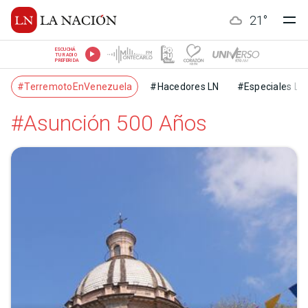
21
°
ESCUCHÁ
TU RADIO
PREFERIDA
#TerremotoEnVenezuela
#Hacedores LN
#Especiales LN
#Asunción 500 Años