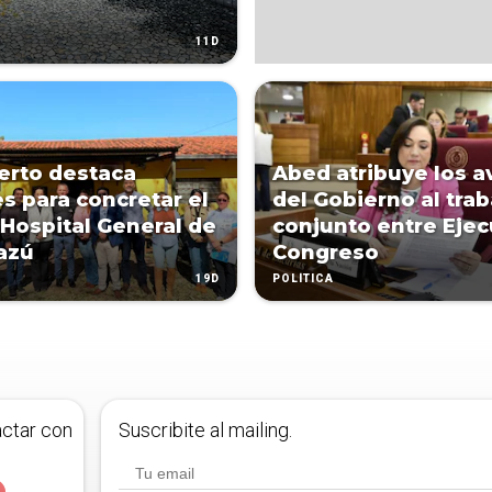
11D
erto destaca
Abed atribuye los 
s para concretar el
del Gobierno al trab
 Hospital General de
conjunto entre Ejec
azú
Congreso
19D
POLÍTICA
actar con
Suscribite al mailing.