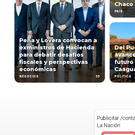
Chaco
PAÍS
Peña y Lovera convocan a
exministros de Hacienda
Del Pu
para debatir desafíos
avance
fiscales y perspectivas
futuro
económicas
Caagu
3D
NEGOCIOS
POLÍTICA
Publicitar /cont
La Nación