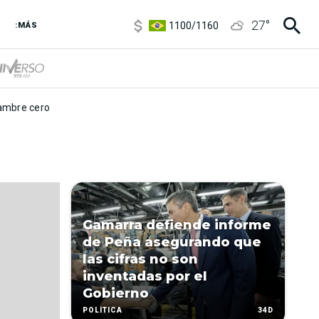
5900
/
5960
27
°
1100
/
1160
:MÁS
3,8
/
4
6850
/
7200
5900
/
5960
mbre cero
Gamarra defiende informe
de Peña asegurando que
las cifras no son
inventadas por el
Gobierno
34D
POLÍTICA