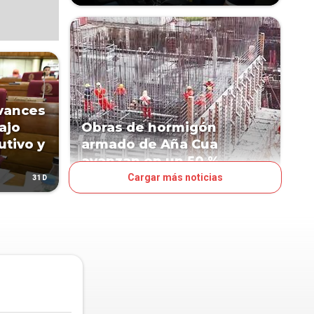
avances
ajo
Obras de hormigón
utivo y
armado de Aña Cua
avanzan en un 50 %
Cargar más noticias
31D
39D
NEGOCIOS