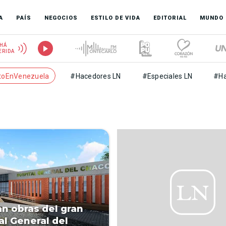
A
PAÍS
NEGOCIOS
ESTILO DE VIDA
EDITORIAL
MUNDO
HÁ
ERIDA
toEnVenezuela
#Hacedores LN
#Especiales LN
#Ha
n obras del gran
al General del