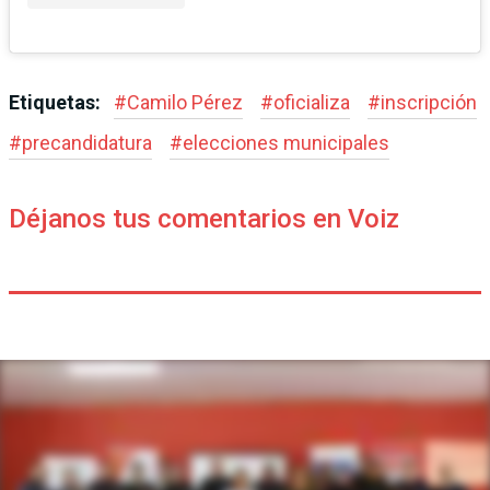
Etiquetas:
#
Camilo Pérez
#
oficializa
#
inscripción
#
precandidatura
#
elecciones municipales
Déjanos tus comentarios en Voiz