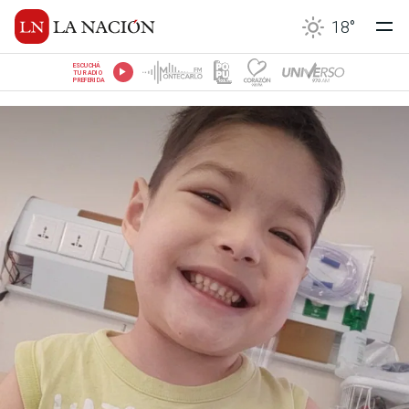
18
°
ESCUCHÁ
TU RADIO
PREFERIDA