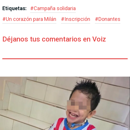
Etiquetas:
#
Campaña solidaria
#
Un corazón para Milán
#
Inscripción
#
Donantes
Déjanos tus comentarios en Voiz