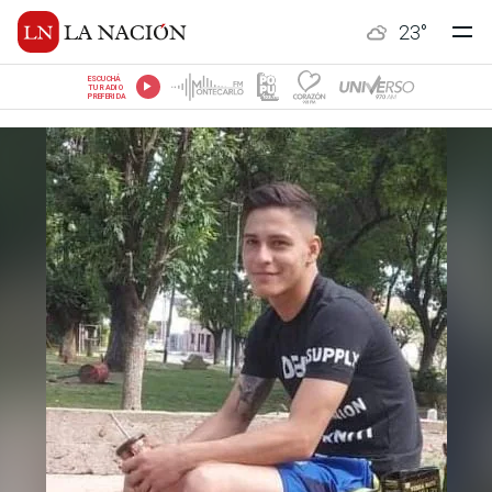
23
°
ESCUCHÁ
TU RADIO
PREFERIDA