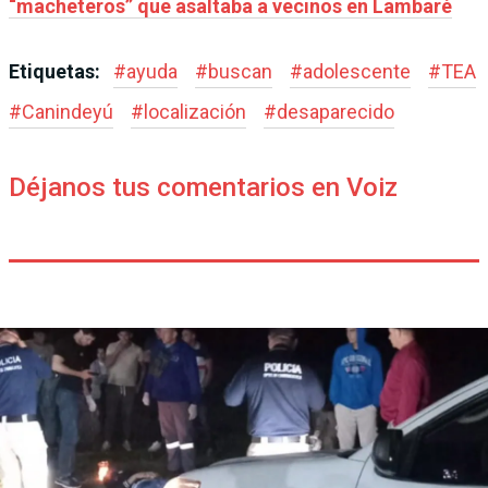
“macheteros” que asaltaba a vecinos en Lambaré
Etiquetas:
#
ayuda
#
buscan
#
adolescente
#
TEA
#
Canindeyú
#
localización
#
desaparecido
Déjanos tus comentarios en Voiz