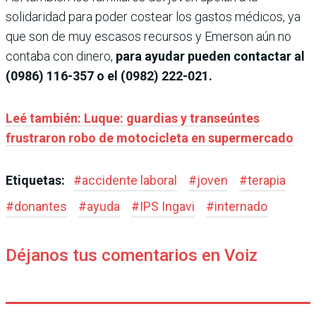
solidaridad para poder costear los gastos médicos, ya
que son de muy escasos recursos y Emerson aún no
contaba con dinero,
para ayudar pueden contactar al
(0986) 116-357 o el (0982) 222-021.
Leé también: Luque: guardias y transeúntes
frustraron robo de motocicleta en supermercado
Etiquetas:
#
accidente laboral
#
joven
#
terapia
#
donantes
#
ayuda
#
IPS Ingavi
#
internado
Déjanos tus comentarios en Voiz