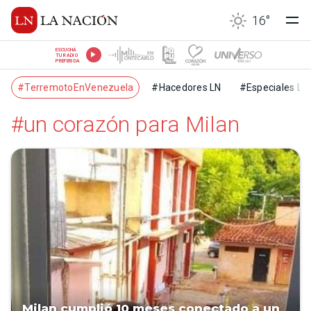
16
°
ESCUCHÁ
TU RADIO
PREFERIDA
#TerremotoEnVenezuela
#Hacedores LN
#Especiales LN
#un corazón para Milan
Milan cumplió 10 meses conectado a un