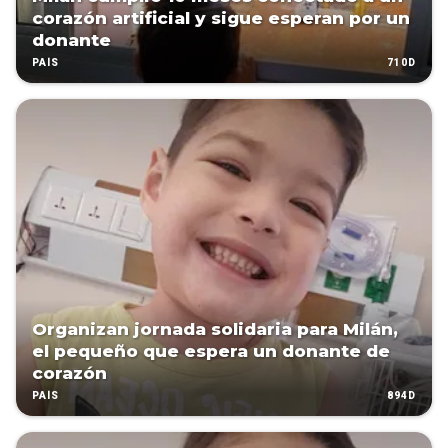
corazón artificial y sigue esperan por un
donante
710D
PAÍS
Organizan jornada solidaria para Milán,
el pequeño que espera un donante de
corazón
894D
PAÍS