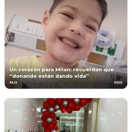
Un corazón para Milan: recuerdan que
“donando están dando vida”
934D
PAÍS