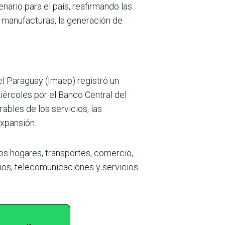
a­rio para el país, reafirmando las
s manufacturas, la generación de
el Paraguay (Imaep) registró un
ér­coles por el Banco Central del
bles de los ser­vicios, las
expansión.
os hogares, trans­portes, comercio,
arios, telecomunicaciones y servicios