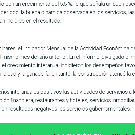
 con un crecimiento del 5,5 %, lo que señala un buen escen
periodo, la buena dinámica observada en los servicios, la
an incidido en el resultado.
minares, el Indicador Mensual de la Actividad Eco­nómica d
 mismo mes del año anterior. En el informe, divulgado el mi
l crecimiento interanual incidieron los des­empeños favora
icidad y la ganadería; en tanto, la cons­trucción atenuó la 
ños interanuales positivos las actividades de servicios a l
ción financiera, restaurantes y hoteles, servicios inmobi­li
ron resul­tados negativos los servicios gubernamentales.