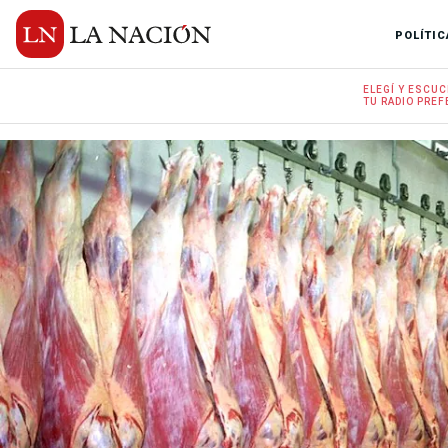
POLÍTIC
ELEGÍ Y
ESCUC
TU RADIO
PREF