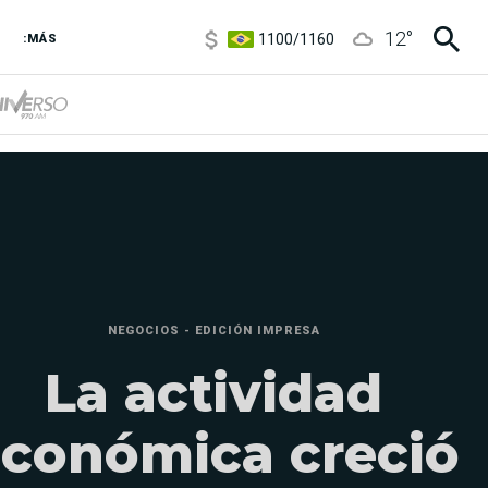
1100
/
1160
12
°
3,8
/
4
:MÁS
6850
/
7200
5900
/
5960
NEGOCIOS - EDICIÓN IMPRESA
La actividad
conómica creció