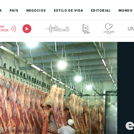
A
PAÍS
NEGOCIOS
ESTILO DE VIDA
EDITORIAL
MUNDO
HÁ
ERIDA
e