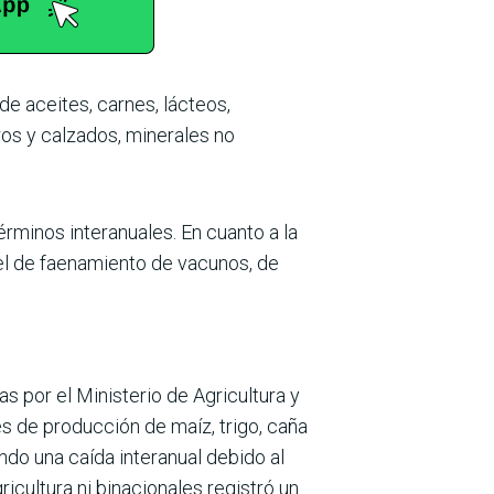
e aceites, car­nes, lácteos,
­ros y calzados, minerales no
minos inte­ranuales. En cuanto a la
ivel de faenamiento de vacunos, de
 por el Minis­terio de Agricultura y
s de producción de maíz, trigo, caña
ndo una caída interanual debido al
icultura ni binacionales registró un