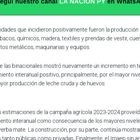
idades que incidie­ron positivamente fueron la producción d
ba­cos, químicos, madera, tex­tiles y prendas de vestir, cue
os metálicos, maqui­narias y equipos.
e las binaciona­les mostró nuevamente un incremento en tér
imiento interanual positivo, principalmente, por el mayor n
yor produc­ción de leche cruda y de huevos.
os estimaciones de la campaña agrícola 2023-2024 proveídas
miento interanual como consecuencia de los mayores nivele
 yerba mate. La construcción, por su parte, continúa mostra
 tanto públicas como privadas. Finalmente, el Imaep sin agr