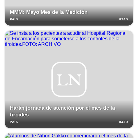
MMM: Mayo Mes de la Medición
834D
PAÍS
Harán jornada de atención por el mes de la
tiroides
843D
PAÍS