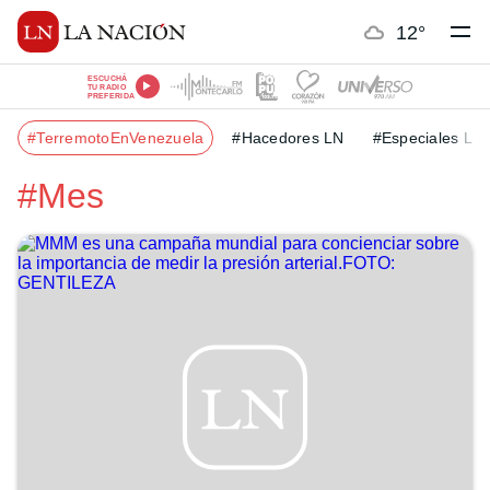
12
°
ESCUCHÁ
TU RADIO
PREFERIDA
#TerremotoEnVenezuela
#Hacedores LN
#Especiales LN
#Mes