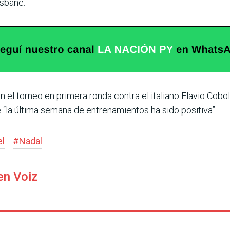
isbane.
 el torneo en primera ronda contra el ita­liano Flavio Cobolli,
ue “la última semana de entrenamientos ha sido positiva”.
el
#
Nadal
en Voiz