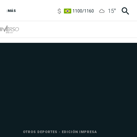
1100
/
1160
15
°
3,8
/
4
:MÁS
6850
/
7200
5900
/
5960
OTROS DEPORTES - EDICIÓN IMPRESA