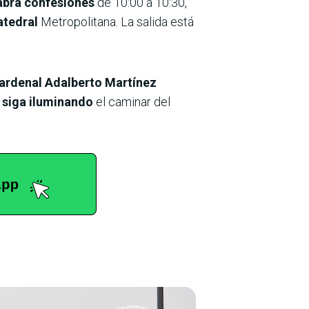
abrá confesiones
de 10:00 a 10:30,
atedral
Metropolitana. La salida está
 cardenal Adalberto Martínez
a
siga iluminando
el caminar del