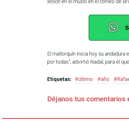
lesión en el muslo en el torneo de Br
El mallorquín inicia hoy su andadura en
por todas”, advirtió Nadal, para el q
Etiquetas:
#
último
#
año
#
Rafa
Déjanos tus comentarios 