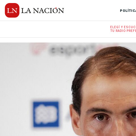
POLÍTIC
ELEGÍ Y
ESCUC
TU RADIO
PREF