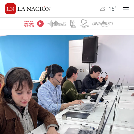
15
°
ESCUCHÁ
TU RADIO
PREFERIDA