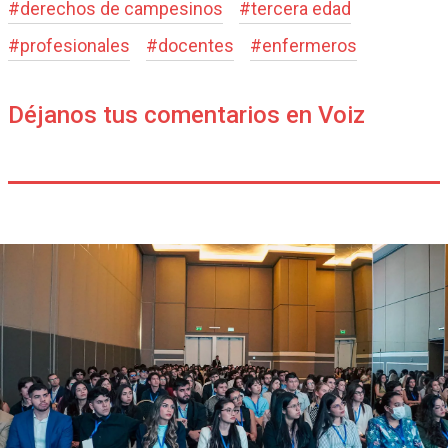
#
derechos de campesinos
#
tercera edad
#
profesionales
#
docentes
#
enfermeros
Déjanos tus comentarios en Voiz