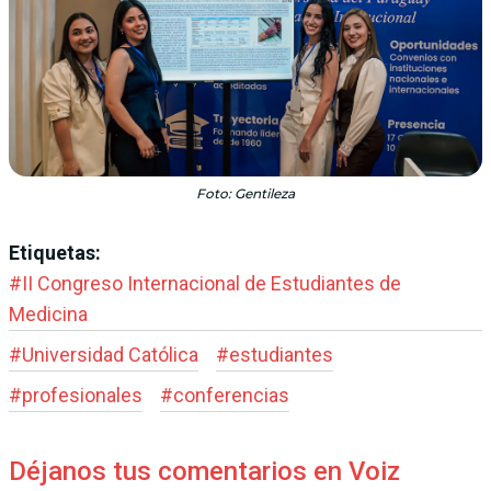
Foto: Gentileza
Etiquetas:
#
II Congreso Internacional de Estudiantes de
Medicina
#
Universidad Católica
#
estudiantes
#
profesionales
#
conferencias
Déjanos tus comentarios en Voiz