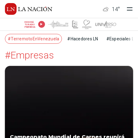
14
°
ESCUCHÁ
TU RADIO
PREFERIDA
#TerremotoEnVenezuela
#Hacedores LN
#Especiales LN
#Empresas
Campeonato Mundial de Carnes reunirá