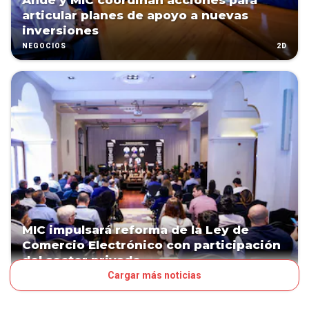
Ande y MIC coordinan acciones para
articular planes de apoyo a nuevas
inversiones
2D
NEGOCIOS
MIC impulsará reforma de la Ley de
Comercio Electrónico con participación
del sector privado
Cargar más noticias
3D
NEGOCIOS