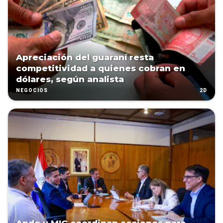
Apreciación del guaraní resta
competitividad a quienes cobran en
dólares, según analista
2D
NEGOCIOS