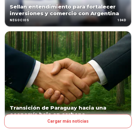
Sellan entendimiento para fortalecer
inversiones y comercio con Argentina
104D
NEGOCIOS
Transición de Paraguay hacia una
economía baja en carbono
Cargar más noticias
311D
NEGOCIOS