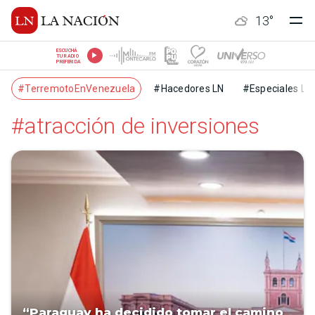
13
°
ESCUCHÁ
TU RADIO
PREFERIDA
#TerremotoEnVenezuela
#Hacedores LN
#Especiales LN
#atracción de inversiones
“Paraguay ha decidido tomar el camino