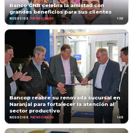
Banco GNB celebra la amistad con
grandes beneficios para sus clientes
PATROCINADO
13D
NEGOCIOS
Bancop reabre su renovada sucursal en
Naranjal para fortalecer la atención al
sector productivo
PATROCINADO
14D
NEGOCIOS