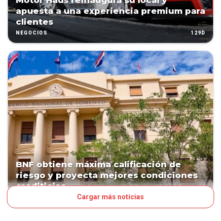
Motor Haus reinaugura su local y
apuesta a una experiencia premium para
clientes
129D
NEGOCIOS
BNF obtiene máxima calificación de
riesgo y proyecta mejores condiciones
crediticias
Cargar más noticias
133D
NEGOCIOS