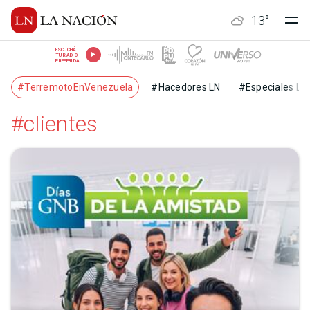
13
°
ESCUCHÁ
TU RADIO
PREFERIDA
#TerremotoEnVenezuela
#Hacedores LN
#Especiales LN
#clientes