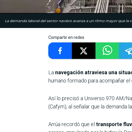
La demanda laboral del sector naviero avanza a un ritmo mayor que la c
Compartir en redes
La
navegación atraviesa una situ
humano formado para acompañar el cr
Así lo precisó a Universo 970 AM/Na
(Cafym), al señalar que la demanda la
Arrúa recordó que el
transporte flu