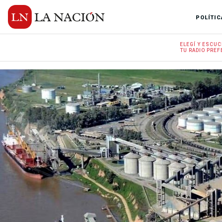
POLÍTIC
ELEGÍ Y
ESCUC
TU RADIO
PREF