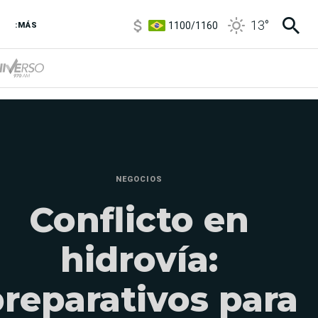
1100
/
1160
13
°
:MÁS
3,8
/
4
6850
/
7200
5900
/
5960
NEGOCIOS
Conflicto en
hidrovía:
reparativos para