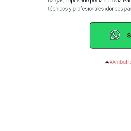
cargas, impulsado por la hidrovía P
técnicos y profesionales idóneos par
☀️
#ArribaH