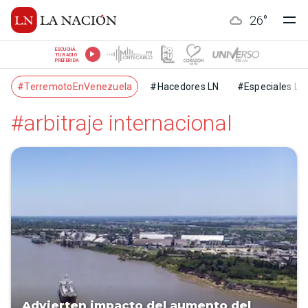
26
°
ESCUCHÁ
TU RADIO
PREFERIDA
#TerremotoEnVenezuela
#Hacedores LN
#Especiales LN
#arbitraje internacional
Advierten impacto del aumento del