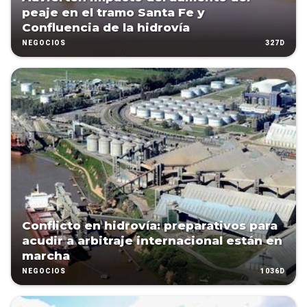
peaje en el tramo Santa Fe y
Confluencia de la hidrovía
327D
NEGOCIOS
Conflicto en hidrovía: preparativos para
acudir a arbitraje internacional están en
marcha
1036D
NEGOCIOS