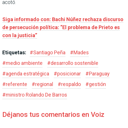
acotó.
Siga informado con: Bachi Núñez rechaza discurso
de persecución política: “El problema de Prieto es
con la justicia”
Etiquetas:
#
Santiago Peña
#
Mades
#
medio ambiente
#
desarrollo sostenible
#
agenda estratégica
#
posicionar
#
Paraguay
#
referente
#
regional
#
respaldo
#
gestión
#
ministro Rolando De Barros
Déjanos tus comentarios en Voiz