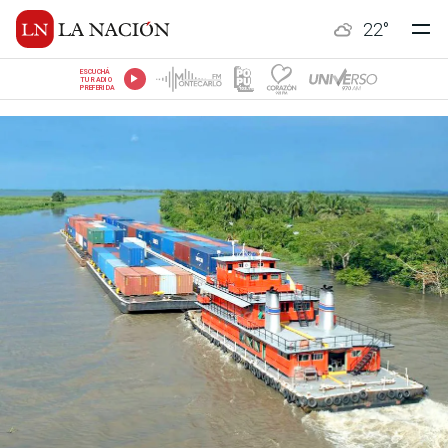
22
°
ESCUCHÁ
TU RADIO
PREFERIDA