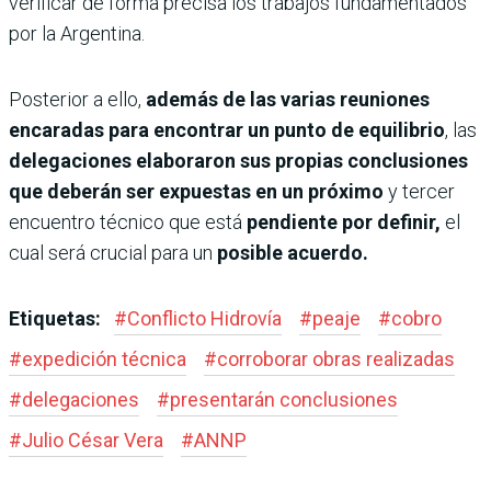
verificar de forma precisa los trabajos fundamentados
por la Argentina.
Posterior a ello,
además de las varias reuniones
encaradas para encontrar un punto de equilibrio
, las
delegaciones elaboraron sus propias conclusiones
que deberán ser expuestas en un próximo
y tercer
encuentro técnico que está
pendiente por definir,
el
cual será crucial para un
posible acuerdo.
Etiquetas:
#
Conflicto Hidrovía
#
peaje
#
cobro
#
expedición técnica
#
corroborar obras realizadas
#
delegaciones
#
presentarán conclusiones
#
Julio César Vera
#
ANNP