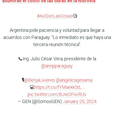
asumirán el costo de las obras en la hidrovía
#AsíSonLasCosas
🧐
Argentina pide paciencia y voluntad para llegar a
acuerdos con Paraguay: "Lo inmediato es que haya una
tercera reunión técnica".
📞Ing. Julio César Vera, presidente de la
@annpparaguay
🎙️
@BenjaLivieres
@angelicagesama
💻
https://t.co/fYMaekk5tL
…
pic.twitter.com/BJwOFnvRUv
— GEN (@SomosGEN)
January 25, 2024