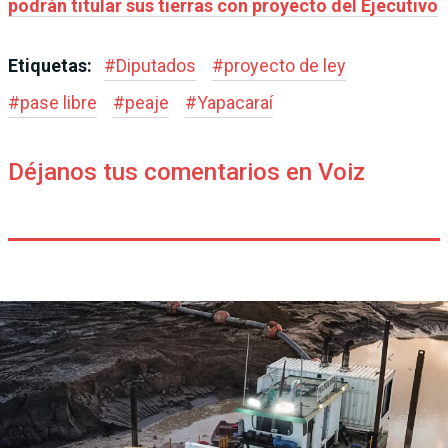
podrán titular sus tierras con proyecto del Ejecutivo
Etiquetas:
#
Diputados
#
proyecto de ley
#
pase libre
#
peaje
#
Yapacaraí
Déjanos tus comentarios en Voiz