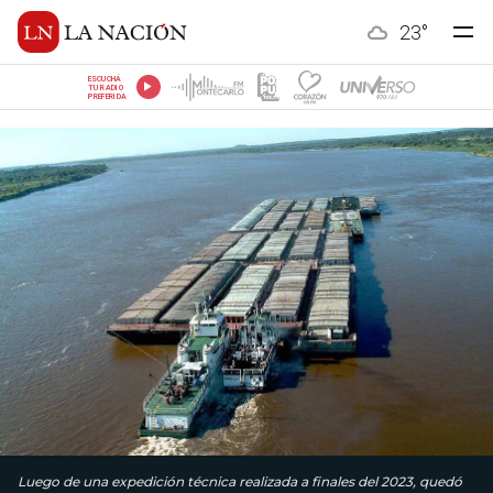
23
°
ESCUCHÁ
TU RADIO
PREFERIDA
Luego de una expedición técnica realizada a finales del 2023, quedó