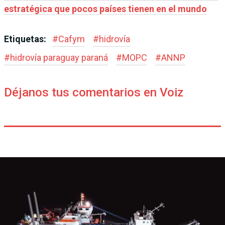
estratégica que pocos países tienen en el mundo
Etiquetas:
#
Cafym
#
hidrovía
#
hidrovía paraguay paraná
#
MOPC
#
ANNP
Déjanos tus comentarios en Voiz