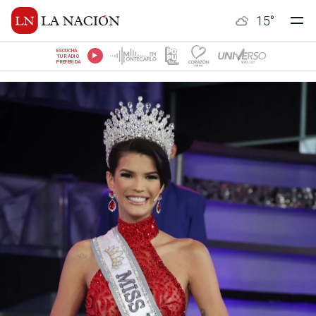
15
°
ESCUCHÁ
TU RADIO
PREFERIDA