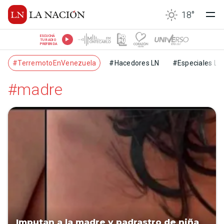
18
°
ESCUCHÁ
TU RADIO
PREFERIDA
#TerremotoEnVenezuela
#Hacedores LN
#Especiales LN
#madre
Imputan a la madre y padrastro de niña