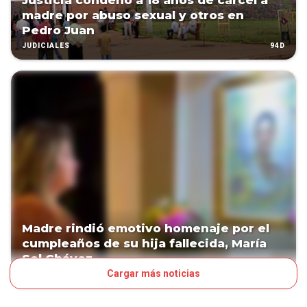
Justicia condenó a 18 años de cárcel a
madre por abuso sexual y otros en
Pedro Juan
94D
JUDICIALES
Madre rindió emotivo homenaje por el
cumpleaños de su hija fallecida, María
Sol Chávez
Cargar más noticias
100D
PAÍS