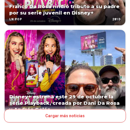
Franco Da Rosa rindió tributo a su padre
por su serie juvenil en Disney+
281D
LN POP
Disney+ estrena este 29 de octubre la
serie Playback, creada por Dani Da Rosa
y Andrés Gelós
Cargar más noticias
283D
ESPECTÁCULOS