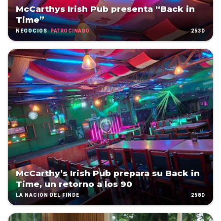
McCarthys Irish Pub presenta “Back in
Time”
PATROCINADO
253D
NEGOCIOS
McCarthy’s Irish Pub prepara su Back in
Time, un retorno a los 90
258D
LA NACIÓN DEL FINDE