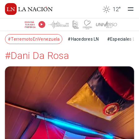
12
°
ESCUCHÁ
TU RADIO
PREFERIDA
#TerremotoEnVenezuela
#Hacedores LN
#Especiales LN
#Dani Da Rosa