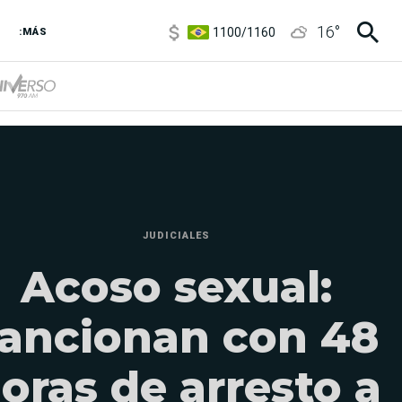
1100
/
1160
16
°
3,8
/
4
:MÁS
6850
/
7200
5900
/
5960
JUDICIALES
Acoso sexual:
ancionan con 48
oras de arresto a