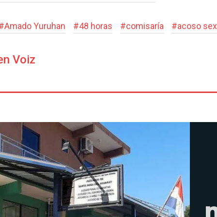
#
Amado Yuruhan
#
48 horas
#
comisaría
#
acoso sex
en Voiz