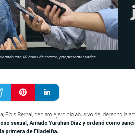
onado con 48 horas de arresto, por presentar varias
fia, Elbis Bernal, declaró ejercicio abusivo del derecho la
oso sexual, Amado Yuruhan Díaz y ordenó como sanció
a primera de Filadelfia.