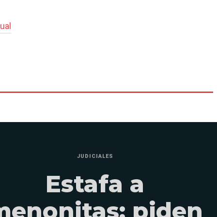
ual
JUDICIALES
Estafa a
menonitas: piden