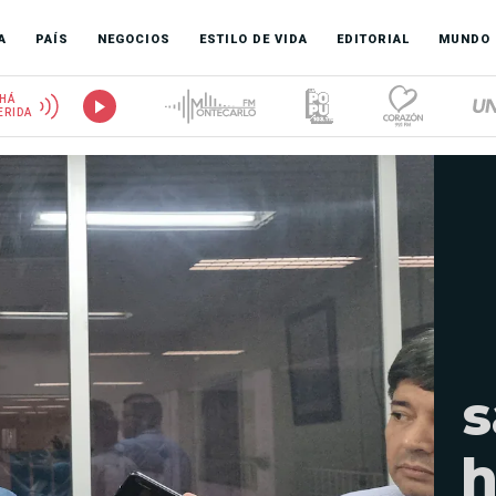
A
PAÍS
NEGOCIOS
ESTILO DE VIDA
EDITORIAL
MUNDO
HÁ
ERIDA
s
h