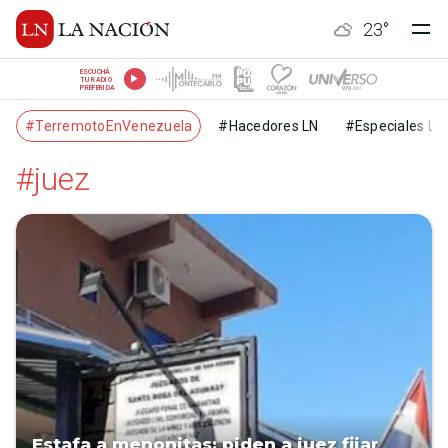
23
°
ESCUCHÁ
TU RADIO
PREFERIDA
#TerremotoEnVenezuela
#Hacedores LN
#Especiales LN
#juez
Estafa a menonitas: piden a juez fijar