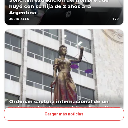
Solicitan extradición del hombre que
huyó con su hija de 2 años a la
Argentina
17D
JUDICIALES
Ordenan captura internacional de un
padre que huyó con su hija a Argentina
Cargar más noticias
25D
JUDICIALES