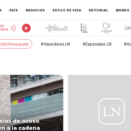
A
PAÍS
NEGOCIOS
ESTILO DE VIDA
EDITORIAL
MUNDO
HÁ
ERIDA
toEnVenezuela
#Hacedores LN
#Especiales LN
#Ha
ias de acoso
n a la cadena