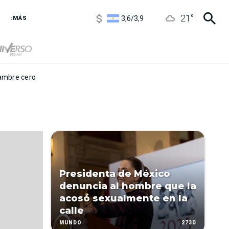
1120
/
1160
21
°
3,6
/
3,9
:MÁS
6850
/
7200
5920
/
5970
mbre cero
Presidenta de México
denuncia al hombre que la
acosó sexualmente en la
calle
273D
MUNDO