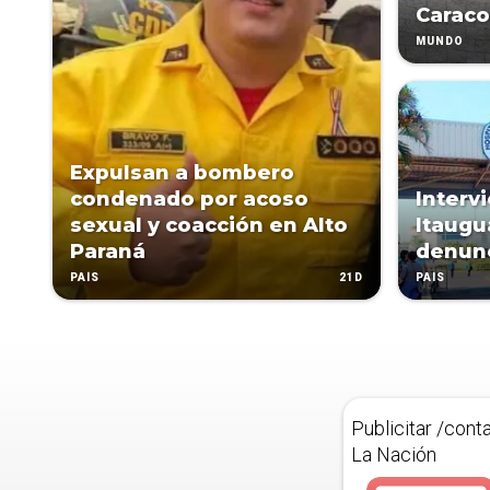
Caraco
MUNDO
Expulsan a bombero
condenado por acoso
Interv
sexual y coacción en Alto
Itaugu
Paraná
denunc
21D
PAÍS
PAÍS
Publicitar /cont
La Nación