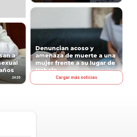
Denuncian acoso y
san a
amenaza de muerte a una
sexual
mujer frente a su lugar de
 años
trabajo
Cargar más noticias
242D
428D
PAÍS