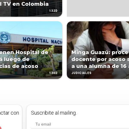
l TV en Colombia
132D
ienen Hospital de
Minga Guazú: proce
á luego de
docente por acoso 
ias de acoso
a una alumna de 16
134D
JUDICIALES
actar con
Suscribite al mailing.