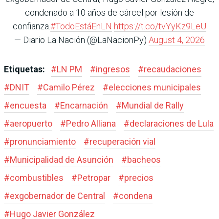
condenado a 10 años de cárcel por lesión de
confianza.
#TodoEstáEnLN
https://t.co/tvYyKz9LeU
— Diario La Nación (@LaNacionPy)
August 4, 2026
Etiquetas:
#
LN PM
#
ingresos
#
recaudaciones
#
DNIT
#
Camilo Pérez
#
elecciones municipales
#
encuesta
#
Encarnación
#
Mundial de Rally
#
aeropuerto
#
Pedro Alliana
#
declaraciones de Lula
#
pronunciamiento
#
recuperación vial
#
Municipalidad de Asunción
#
bacheos
#
combustibles
#
Petropar
#
precios
#
exgobernador de Central
#
condena
#
Hugo Javier González