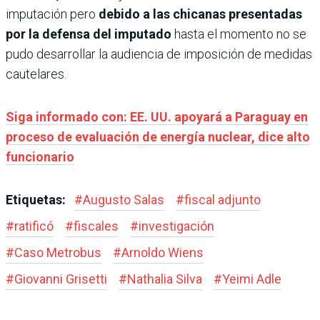
imputación pero
debido a las chicanas presen­tadas
por la defensa del impu­tado
hasta el momento no se
pudo desarrollar la audien­cia de imposición de medidas
cautelares.
Siga informado con: EE. UU. apoyará a Paraguay en
proceso de evaluación de energía nuclear, dice alto
funcionario
Etiquetas:
#
Augusto Salas
#
fiscal adjunto
#
ratificó
#
fiscales
#
investigación
#
Caso Metrobus
#
Arnoldo Wiens
#
Giovanni Grisetti
#
Nathalia Silva
#
Yeimi Adle