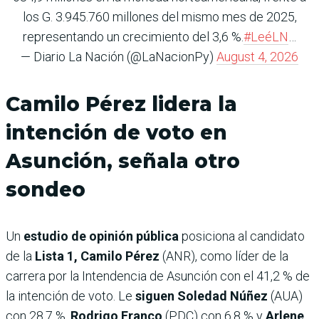
los G. 3.945.760 millones del mismo mes de 2025,
representando un crecimiento del 3,6 %.
#LeéLN
…
— Diario La Nación (@LaNacionPy)
August 4, 2026
Camilo Pérez lidera la
intención de voto en
Asunción, señala otro
sondeo
Un
estudio de opinión pública
posiciona al candidato
de la
Lista 1, Camilo Pérez
(ANR), como líder de la
carrera por la Intendencia de Asunción con el 41,2 % de
la intención de voto. Le
siguen Soledad Núñez
(AUA)
con 28,7 %,
Rodrigo Franco
(PDC) con 6,8 % y
Arlene