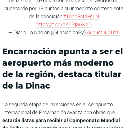
de la Lista 1 se ubica con el 41,2 % de favoritismo,
superando por 13 puntos a su inmediato contendiente
de la oposición.
#TodoEstáEnLN
https://t.co/bATPjS6KpD
— Diario La Nación (@LaNacionPy)
August 4, 2026
Encarnación apunta a ser el
aeropuerto más moderno
de la región, destaca titular
de la Dinac
La segunda etapa de inversiones en el Aeropuerto
Internacional de Encarnación avanza con obras que
estarán listas para recibir al Campeonato Mundial