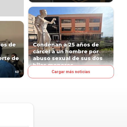
ños de
Condenan a 25 años de
cárcel a un hombre por
erte de
abuso sexual de sus dos
hijas menores
Cargar más noticias
6D
15D
JUDICIALES