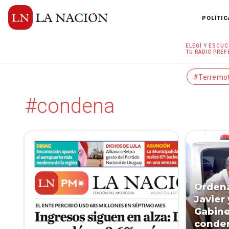
POLÍTIC
ELEGÍ Y
ESCUC
TU RADIO
PREF
#Terremo
#condena
Ordena
Javier
Gabine
conden