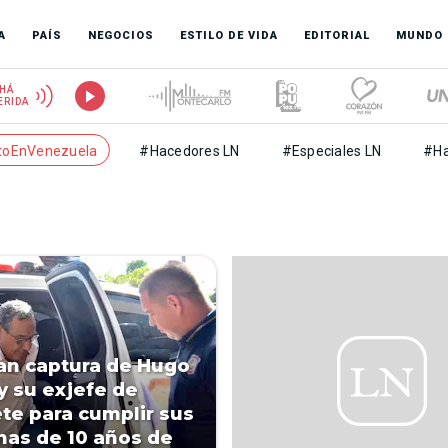
A
PAÍS
NEGOCIOS
ESTILO DE VIDA
EDITORIAL
MUNDO
HÁ
ERIDA
toEnVenezuela
#Hacedores LN
#Especiales LN
#Ha
n captura de Hugo
 y su exjefe de
te para cumplir sus
as de 10 años de