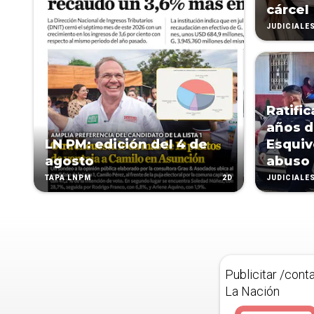
cárcel
JUDICIALE
Ratifi
años d
LN PM: edición del 4 de
Esquiv
agosto
abuso 
2D
TAPA LNPM
JUDICIALE
Publicitar /cont
La Nación