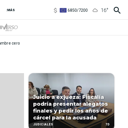
3,8
/
4
16
°
6850
/
7200
:MÁS
5900
/
5960
mbre cero
Juicio a exjueza: Fiscalía
podría presentar alegatos
finales y pedir los años de
cárcel para la acusada
7D
JUDICIALES