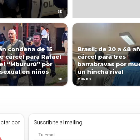
3D
S
can condena de 15
Brasil: de 20 a 48 a
e cárcel para Rafael
cárcel para tres
el “Mbururú” por
barrabravas por mu
sexual en niños
un hincha rival
3D
S
MUNDO
actar con
Suscribite al mailing.