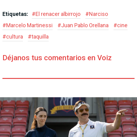
Etiquetas:
#
El renacer albirrojo
#
Narciso
#
Marcelo Martinessi
#
Juan Pablo Orellana
#
cine
#
cultura
#
taquilla
Déjanos tus comentarios en Voiz