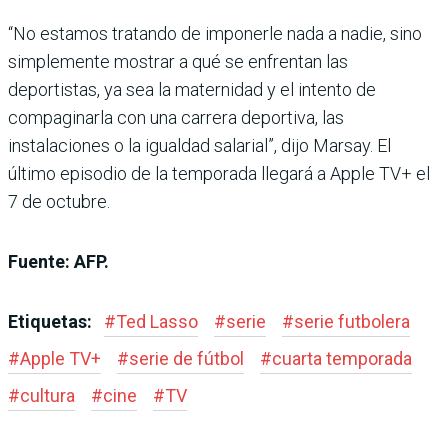
“No estamos tratando de imponerle nada a nadie, sino
simplemente mostrar a qué se enfrentan las
deportistas, ya sea la maternidad y el intento de
compaginarla con una carrera deportiva, las
instalaciones o la igualdad salarial”, dijo Marsay. El
último episodio de la temporada llegará a Apple TV+ el
7 de octubre.
Fuente: AFP.
Etiquetas:
#
Ted Lasso
#
serie
#
serie futbolera
#
Apple TV+
#
serie de fútbol
#
cuarta temporada
#
cultura
#
cine
#
TV