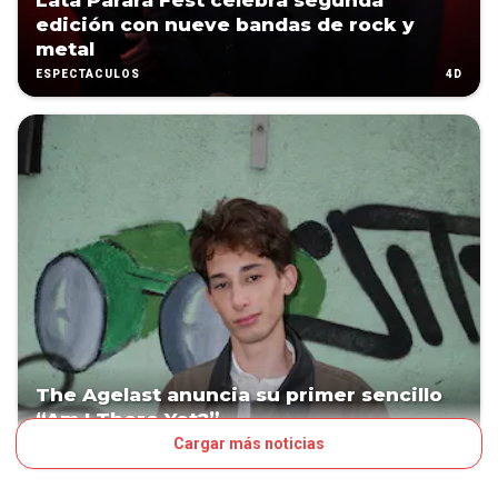
Lata Parará Fest celebra segunda
edición con nueve bandas de rock y
metal
4D
ESPECTÁCULOS
The Agelast anuncia su primer sencillo
“Am I There Yet?”
Cargar más noticias
4D
ESPECTÁCULOS