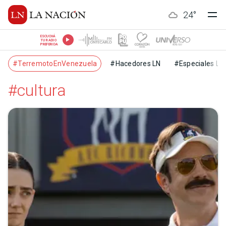
24
°
ESCUCHÁ
TU RADIO
PREFERIDA
#TerremotoEnVenezuela
#Hacedores LN
#Especiales LN
#cultura