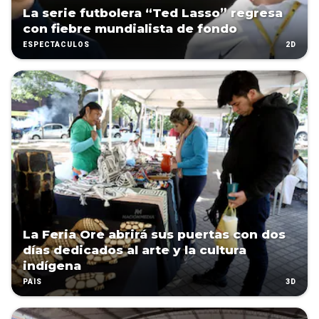
La serie futbolera “Ted Lasso” regresa
con fiebre mundialista de fondo
2D
ESPECTÁCULOS
La Feria Ore abrirá sus puertas con dos
días dedicados al arte y la cultura
indígena
3D
PAÍS