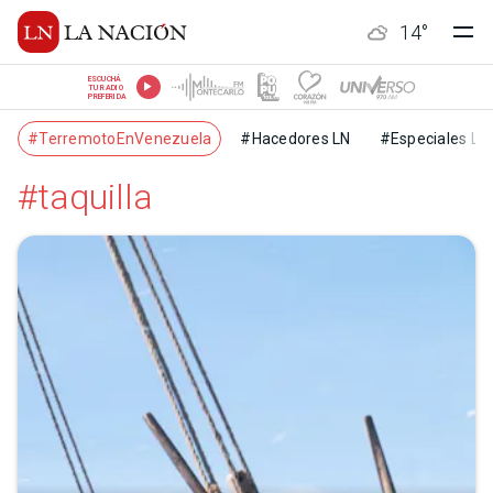
14
°
ESCUCHÁ
TU RADIO
PREFERIDA
#TerremotoEnVenezuela
#Hacedores LN
#Especiales LN
#taquilla