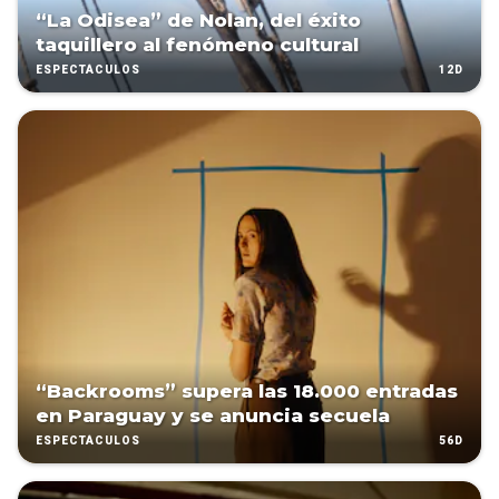
“La Odisea” de Nolan, del éxito
taquillero al fenómeno cultural
12D
ESPECTÁCULOS
“Backrooms” supera las 18.000 entradas
en Paraguay y se anuncia secuela
56D
ESPECTÁCULOS