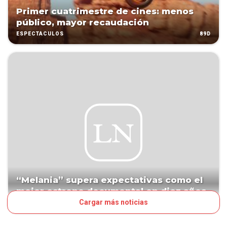
Primer cuatrimestre de cines: menos
público, mayor recaudación
89D
ESPECTÁCULOS
“Melania” supera expectativas como el
mejor estreno documental en diez años
Cargar más noticias
187D
ESPECTÁCULOS