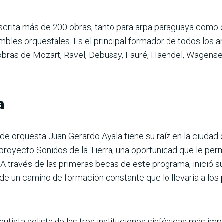
ita más de 200 obras, tanto para arpa paraguaya como cl
bles orquestales. Es el principal formador de todos los a
obras de Mozart, Ravel, Debussy, Fauré, Haendel, Wagensei
a
or de orquesta Juan Gerardo Ayala tiene su raíz en la ciudad
oyecto Sonidos de la Tierra, una oportunidad que le permit
 A través de las primeras becas de este programa, inició s
de un camino de formación constante que lo llevaría a los p
ista solista de las tres instituciones sinfónicas más impo