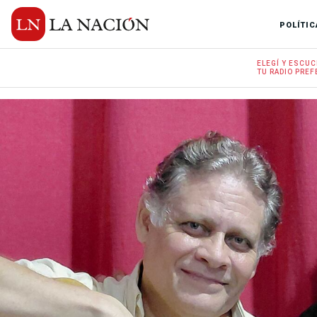
POLÍTIC
ELEGÍ Y
ESCUC
TU RADIO
PREF