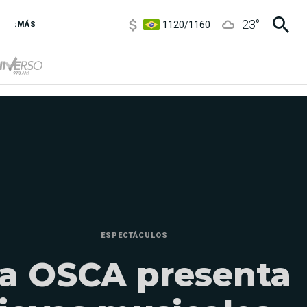
1120
/
1160
23
°
3,6
/
3,9
:MÁS
6850
/
7200
5900
/
5960
ESPECTÁCULOS
a OSCA presenta