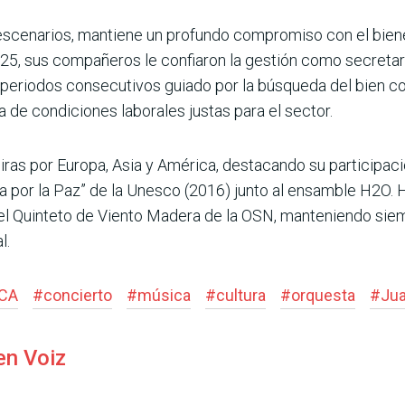
 escenarios, mantiene un profundo compromiso con el bien
025, sus compañeros le confiaron la gestión como secretari
periodos consecutivos guiado por la búsqueda del bien co
 de condiciones laborales justas para el sector.
 giras por Europa, Asia y América, destacando su particip
ta por la Paz” de la Unesco (2016) junto al ensamble H2O.
 el Quinteto de Viento Madera de la OSN, manteniendo si
l.
CA
#
concierto
#
música
#
cultura
#
orquesta
#
Jua
en Voiz