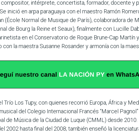
mo compositor, intérprete, concertista, formador, docente
. Se inició en arpa paraguaya con el maestro Ramón Romer
an (École Normal de Musique de París), colaboradora de Ma
al de Bourg la Reine et Seaux), finalmente con Lucille Da
inetista en el Conservatorio de Roque Brune-Cap Martín y
co con la maestra Susanne Rosander y armonía con la maes
l Trío Los Tupy, con quienes recorrió Europa, África y Med
usical del Colegio Internacional Francés “Marcel Pagnol”
pal de Música de la Ciudad de Luque (CMML) desde 2010. 
el 2002 hasta final del 2008; también enseñó la licencia