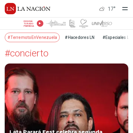
17
°
ESCUCHÁ
TU RADIO
PREFERIDA
#TerremotoEnVenezuela
#Hacedores LN
#Especiales LN
#concierto
Lata Parará Fest celebra segunda