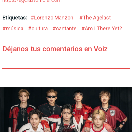
Etiquetas:
#
Lorenzo Manzoni
#
The Agelast
#
música
#
cultura
#
cantante
#
Am I There Yet?
Déjanos tus comentarios en Voiz