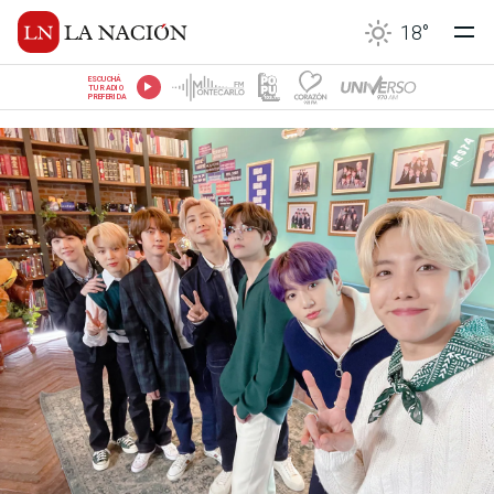
18
°
ESCUCHÁ
TU RADIO
PREFERIDA