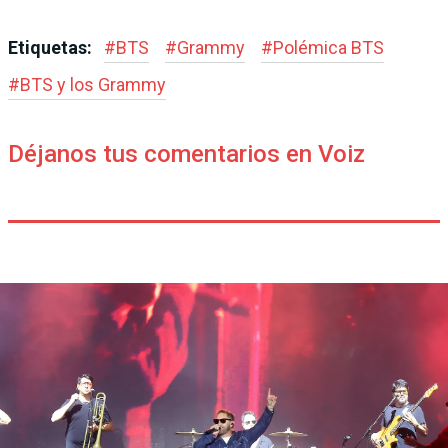
Etiquetas:
#
BTS
#
Grammy
#
Polémica BTS
#
BTS y los Grammy
Déjanos tus comentarios en Voiz