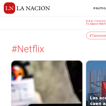
POLÍTIC
ELEGÍ Y
ESCUC
TU RADIO
PREF
#Terremo
#Netflix
Las ac
caen a