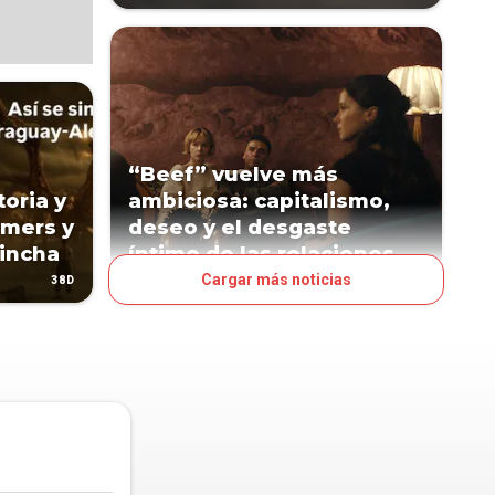
“Beef” vuelve más
toria y
ambiciosa: capitalismo,
amers y
deseo y el desgaste
incha
íntimo de las relaciones
Cargar más noticias
38D
69D
ESPECTÁCULOS