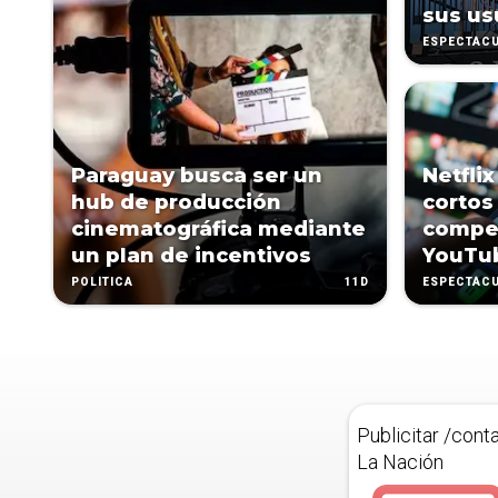
sus us
ESPECTÁC
Paraguay busca ser un
Netfli
hub de producción
cortos
cinematográfica mediante
compet
un plan de incentivos
YouTu
11D
POLÍTICA
ESPECTÁC
Publicitar /cont
La Nación