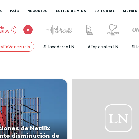
A
PAÍS
NEGOCIOS
ESTILO DE VIDA
EDITORIAL
MUNDO
HÁ
ERIDA
toEnVenezuela
#Hacedores LN
#Especiales LN
#Ha
ciones de Netflix
nte disminución de