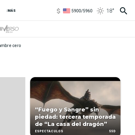
6850
/
7200
18
°
5900
/
5960
:MÁS
1100
/
1160
3,8
/
4
6850
/
7200
5900
/
5960
mbre cero
“Fuego y Sangre” sin
piedad: tercera temporada
de “La casa del dragón”
55D
ESPECTÁCULOS