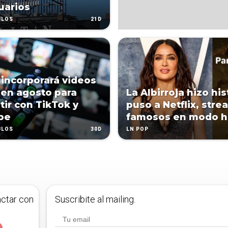
uarios
21D
ULOS
x incorporará videos
 en agosto para
La Albirroja hizo his
ir con TikTok y
puso a Netflix, stre
be
famosos en modo h
30D
ULOS
LN POP
actar con
Suscribite al mailing.