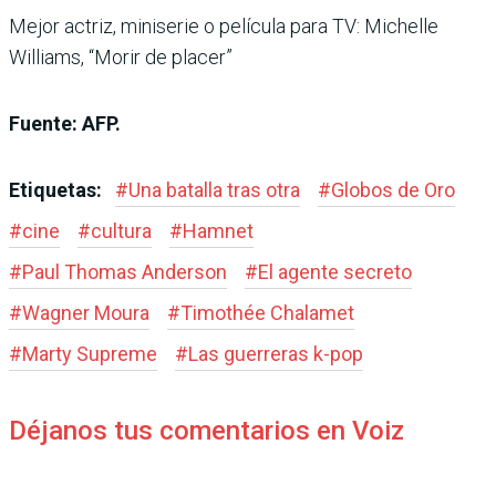
Mejor actriz, miniserie o película para TV: Michelle
Williams, “Morir de placer”
Fuente: AFP.
Etiquetas:
#
Una batalla tras otra
#
Globos de Oro
#
cine
#
cultura
#
Hamnet
#
Paul Thomas Anderson
#
El agente secreto
#
Wagner Moura
#
Timothée Chalamet
#
Marty Supreme
#
Las guerreras k-pop
Déjanos tus comentarios en Voiz