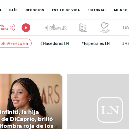
A
PAÍS
NEGOCIOS
ESTILO DE VIDA
EDITORIAL
MUNDO
HÁ
ERIDA
toEnVenezuela
#Hacedores LN
#Especiales LN
#Ha
nfiniti, la hija
a de DiCaprio, brilló
alfombra roja de los