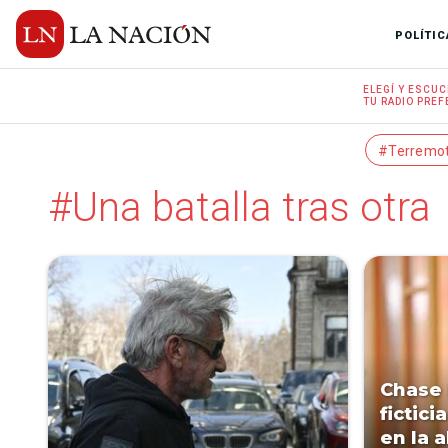
POLÍTIC
ELEGÍ Y
ESCUC
TU RADIO
PREF
#Terremo
#Una batalla tras otra
Chase I
fictici
en la 