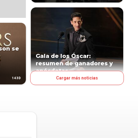
son se
Gala de los Óscar:
resumen de ganadores y
anécdotas
Cargar más noticias
143D
143D
ESPECTÁCULOS