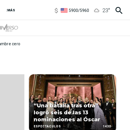
6850
/
7200
23
°
5900
/
5960
:MÁS
1120
/
1160
3,6
/
3,9
6850
/
7200
5900
/
5960
mbre cero
“Una batalla tras otra”
logró seis de las 13
nominaciones al Óscar
143D
ESPECTÁCULOS