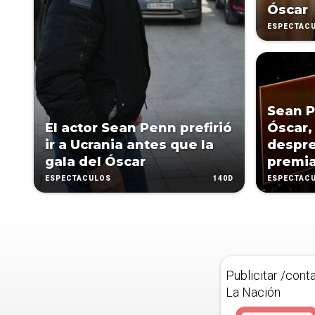
Óscar
ESPECTÁC
Sean P
El actor Sean Penn prefirió
Óscar,
ir a Ucrania antes que la
despre
gala del Óscar
premi
140D
ESPECTÁCULOS
ESPECTÁC
Publicitar /cont
La Nación