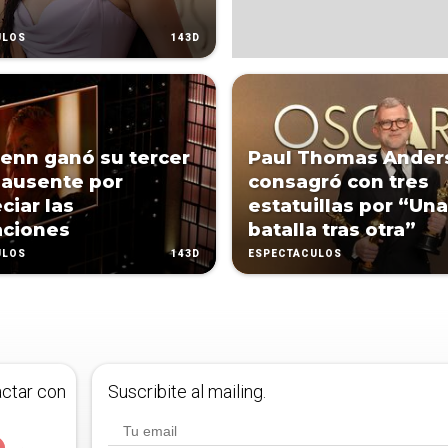
143D
ULOS
enn ganó su tercer
Paul Thomas Ander
 ausente por
consagró con tres
ciar las
estatuillas por “Una
aciones
batalla tras otra”
143D
ULOS
ESPECTÁCULOS
actar con
Suscribite al mailing.