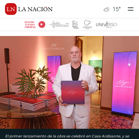
15
°
ESCUCHÁ
TU RADIO
PREFERIDA
El primer lanzamiento de la obra se celebró en Casa Ardissone, y se