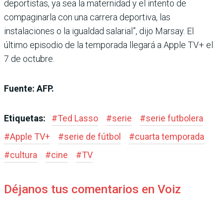
deportistas, ya sea la maternidad y el intento de
compaginarla con una carrera deportiva, las
instalaciones o la igualdad salarial”, dijo Marsay. El
último episodio de la temporada llegará a Apple TV+ el
7 de octubre.
Fuente: AFP.
Etiquetas:
#
Ted Lasso
#
serie
#
serie futbolera
#
Apple TV+
#
serie de fútbol
#
cuarta temporada
#
cultura
#
cine
#
TV
Déjanos tus comentarios en Voiz