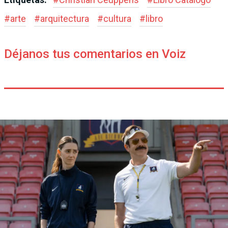
#
arte
#
arquitectura
#
cultura
#
libro
Déjanos tus comentarios en Voiz